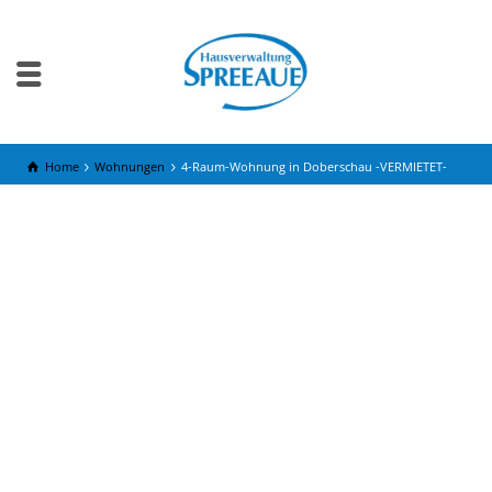
Home
Wohnungen
4-Raum-Wohnung in Doberschau -VERMIETET-